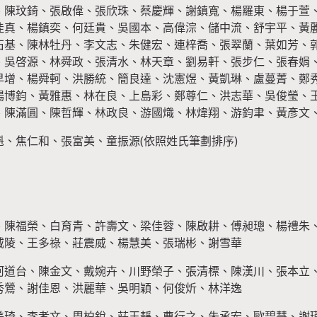
、陳玟錡、張啟偉、張欣珠、蔡慶輝、謝鎮寬、楊羅東、楊于萱
佳真、楊鎮奕、何廷貴、吳國本、高偉淙、儲中流、舒宇平、黃
石基、陳林牡丹、李文志、朱健宏、連梓喬、張翠蘭、葉如芳、
、吳啓源、林舜政、張清水、林天章、劉易軒、張步仁、張春娟、
早增、楊舜軻、洪勝統、簡良達、沈憲煜、黃凱琳、盧蔓菁、鄭
楊博鈞、黃雅惠、林在良、上島彩、鄭尊仁、洪志華、吳俊瑩、
、陳滿圓、陳哲輝、林政良、游國熾、林煒翔、游鈞聿、黃彥文
、焦仁和、張富美、童振源(依照姓氏筆劃排序)
、陳福榮、白育青、許壽文、梁佳蓉、陳啟耕、傅昶璁、楊禮朱
威陵、王多祿、莊震威、楊慧美、張瑞彬、謝雪華
河道台、陳金文、戴婉卉、川野榮子、張清標、陳漢川、張本立
秀鶯、謝佳恩、洪麗華、吳明穎、何俊炘、林洋逸
美琦、李孝文、周柏銳、莊玉靜、曹行之、朱承宏、歐碧慧、謝