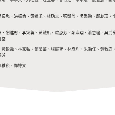
吳長懋、洪振倫、黃繼禾、林聰富、張凱傑、吳秉勳、邱昶瑋、
鈿、謝進財、李宛蓉、黃鉞凱、歐淑芳、鄭宏翔、潘慧瑜、吳武
世堂
、黃致霏、林家弘、鄧瑩華、張展智、林彥均、朱瀚任、黃教庭
靜芳
李稚崧、鄭婷文