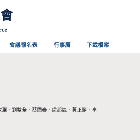
總會
rce
會議報名表
行事曆
下載檔案
政淵、劉雙全、蔡國泰、盧起箴、黃正勝、李