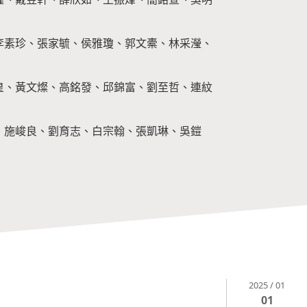
李素珍、張家毓、侯雅瓊、郭文橐、林采瀅、
皇、黃文燦、高銘發、邱錦富、劉至哲、連紋
、施峻良、劉育志、白宗翰、張凱琳、吳鎧
2025 / 01
01