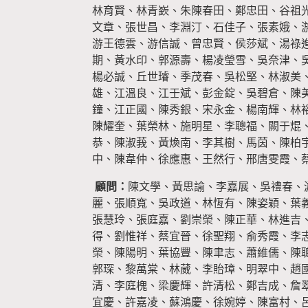
林育賢、林青嶔、朱陳春田、鄭忠田、谷祖
文章、張世昌、李淵汀、石佳子、張素娥、
游王德雲、游信誠、曾忠賢、侯莎斌、湯祿
期、黃水印、郭源壽、楊凌瑩雪、吳奈津、
楊必誠、丘世璿、季茂春、吳松堅、林淑美
雄、江溫良、江壬斌、彭金錠、吳碧倉、陳
鐘、江正國、陳秀銀、宋永金、楊南輝、林
陳耀奎、葉榮林、施明星、李聰福、闕于焜
恭、陳淑莪、黃煥南、李其樹、馬茵、陳柏
中、陳韋仲、徐應惠、王然行、邢唐雯霞、
顧問：
陳文學、黃思諭、李嘉展、吳禮春、
麗、張順寬、吳政道、林恆有、陳姿穎、葉
張慧玲、張庭嘉、劉崇榮、陳正華、林進吉
得、劉惟祥、蔡宜晉、徐聖翔、俞秀霞、李
榮、陳陽明、葉協豐、陳聿志、蕭維儒、陳
郭琛、黎萬棠、林葳、李貽璋、明翠中、趙
清、李庭槐、梁慶輝、許清松、鄭吉成、詹
宜慶、許嘉凌、蘇鴻慶、徐婉婷、陳富村、