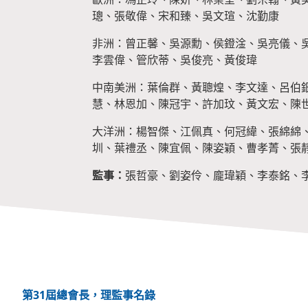
璁、張敬偉、宋和臻、吳文瑄、沈勤康
非洲：曾正馨、吳源勳、侯鐙淦、吳亮儀、
李雲偉、管欣蒂、吳俊亮、黃俊瑋
中南美洲：葉倫群、黃聰煌、李文達、呂伯
慧、林恩加、陳冠宇、許加玟、黃文宏、陳
大洋洲：楊智傑、江佩真、何冠緯、張綿綿
圳、葉禮丞、陳宜佩、陳姿穎、曹孝菁、張
監事：
張哲豪、劉姿伶、龐瑋穎、李泰銘、
第31屆總會長，理監事名錄