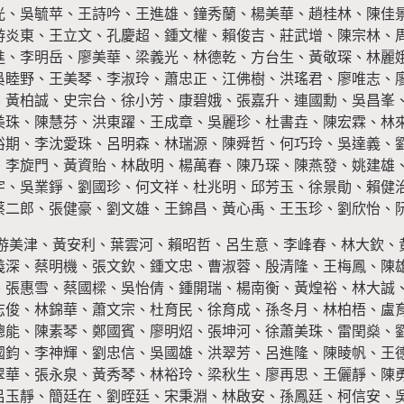
光、吳毓苹、王詩吟、王進雄、鐘秀蘭、楊美華、趙桂林、陳佳
游炎東、王立文、孔慶超、鍾文權、賴俊吉、莊武增、陳宗林、
進、李明岳、廖美華、梁義光、林德乾、方台生、黃敬琛、林麗
吳睦野、王美琴、李淑玲、蕭忠正、江佛樹、洪瑤君、廖唯志、
、黃柏誠、史宗台、徐小芳、康碧娥、張嘉升、連國勳、吳昌峯
美珠、陳慧芬、洪東躍、王成章、吳麗珍、杜書垚、陳宏霖、林
裕期、李沈愛珠、呂明森、林瑞源、陳舜哲、何巧玲、吳達義、
、李旋門、黃資貽、林啟明、楊萬春、陳乃琛、陳燕發、姚建雄
宇、吳業錚、劉國珍、何文祥、杜兆明、邱芳玉、徐景勛、賴健
蔡二郎、張健豪、劉文雄、王錦昌、黃心禹、王玉珍、劉欣怡、
游美津、黃安利、葉雲河、賴昭哲、呂生意、李峰春、林大欽、
義深、蔡明機、張文欽、鍾文忠、曹淑蓉、殷清隆、王梅鳳、陳
、張惠雪、蔡國樑、吳怡倩、鍾開瑞、楊南衡、黃煌裕、林大誠
志俊、林錦華、蕭文宗、杜育民、徐育成、孫冬月、林柏梧、盧
聰能、陳素琴、鄭國賓、廖明炤、張坤河、徐蕭美珠、雷閏燊、
國鈞、李神輝、劉忠信、吳國雄、洪翠芳、呂進隆、陳睖帆、王
翠華、張永泉、黃秀琴、林裕玲、梁秋生、廖再思、王儷靜、陳
呂玉靜、簡廷在、劉晊廷、宋秉淵、林啟安、孫鳳廷、柯信安、