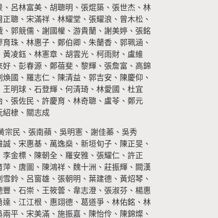
景、呂林富美、胡聰明、張焜築、張世杰、林
周正聰、宋滿祥、林耀堂、張耀浪、曾木松、
娥、郭競儒、謝國權、游貴蘭、謝美婷、張銘
廖育珠、林惠子、鄭伯卿、朱蘭香、郭珮涵、
、黃凌鈺、林憲章、胡雲光、柯雨財、盧維
來好、彭春源、鄭蓓斐、黎輝、張詹富、高錦
劉煥國、羅志仁、陳清益、郭吉安、陳慶仰、
、王明球、石登輝、何清琦、林愛國、杜宜
治、張佐民、許慶育、林奇聰、盧苓、鄭元
阮紹棣、關志成
黄宗民、張南蘋、吳明憲、謝佳蓁、吳秀
雄誠、宋惠基、萬逸燊、新垣旬子、陳正旻、
、李金標、陳朝全、羅安雅、張耀仁、許正
育萍、唐圖、陳鴻祥、魏十洲、莊振輝、闕漢
劉雪鈴、呂窗雄、張朝明、葉建德、黃炤琴、
德豐、石崇、王筱蕓、韋志澄、張淑芬、楊惠
勇達、江江根、惠翊德、葛道爭、林佑銘、林
吳兩平、宋美滿、施振嘉、陳怡伶、陳錦燦、