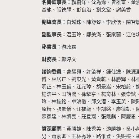
名譽監事長：
顏樹洋、沈為霈、曾雄富、董
基龍、張德輝、彭良治、劉文堂、謝美香
副總會長：
白越珠、陳舒琴、李欣恬、陳智
副監事長：
温玉玲、鄭美滿、張家蘭、江信
秘書長：
游政霖
財務長：
鄭婷文
諮詢委員：
曹耀興、許肇祥、鍾仕達、陳源
博、林居正、劉東光、黃貴乾、林勝輝、林
明正、林玉麟、江元璋、胡景嵩、宋柏毅、
楊浩平、田詒鴻、孫耀亨、楊育林、張崇斌
玲、林鋕銘、卓鴻儀、邱文潛、李玉英、陳
原精、張聖儀、江福龍、李訓銘、廖律凱、
陳家達、林凱民、莊登翔、張戴麒、陳慶恩
資深顧問：
黃勝雄、陳秀美、游勝雄、吳小
男、蕭素卿、王林秀玲、路惟登、洪賑樫、