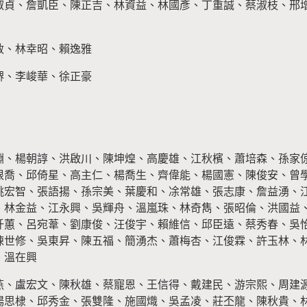
淑貞、詹凱臣、陳正吉、林資益、林國彥、丁重誠、蔡淑枝、邢
敏、林幸昭、賴逸雅
堺、李峻華、徐正豪
淵、楊朝諄、洪啟川、陳坤煌、高慶雄、江秋檳、蕭培森、孫家
根喬、邱倚星、高主仁、楊喬生、齊偉能、楊國憲、陳俊安、曾
姚宏智、張語揚、孫宗美、葉慶和、凃常雄、張志康、詹益湧、
、林金益、江永興、吳輝舟、溫嵐珠、林奇雋、張昭倫、洪國益
阡蕙、呂宛葦、劉康俊、汪俊宇、賴維信、邱臣遠、蔡秀春、吳
陳世修、吳東昇、陳五福、簡湧杰、蕭梅杏、江俊霖、許玉林、
、溫在興
燕、盧宏文、陳秋雄、蔡寵恩、王信得、戴建民、游宗熙、周建
楊思棣、邱秀金、張雙隆、施國熾、吳孟凌、莊丕龍、陳秋貴、