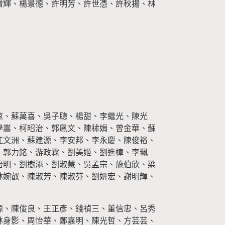
增輝、楊景德、許明芳、許世憑、許秋揚、林
倞、蘇萬喜、吳子聰、楊甜、李繼光、陳光
學嵩、柯昭治、郭鳳文、陳秫娟、曾金華、蘇
江文洲、蘇建源、李安邦、李永慶、陳俊裕、
、郭力銘、游政霖、劉美姬、劉進樟、李珮
怡明、劉樹添、劉淑慧、吳孟宗、施伯欣、梁
林婉叡、陳淑芳、陳淑芬、劉妍宏、謝明輝、
源、陳俊良、王正彥、錢禎三、董信忠、呂秀
林身影、周怡華、鄭嘉明、陳光哲、方芸芸、