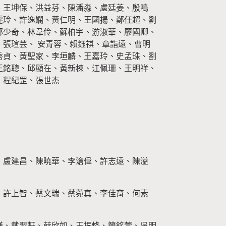
、王坤保、洪益芬、陳潘淼、盧廷姜、殷鳴
麗玲、許逸嫻、黃仁明、王國揚、鄭任超、劉
郭少奇、林韋伶、蘇柏宇、游淑華、廖國卿、
張瑄芸、 安青蓉、賴鈺祺、章詣遠、曹明
秀貞、黃聖家、李垣麟、王嘉玲、史孟珠、劉
王銘聰、邱顯在、黃新棟、江佩珊、王明祥、
、程紀罡、張世杰
、盧建昌、陳曉華、李滄偉、許志遠、陳溢
、許上智、蔡文瑞、蔡菀真、李佳育、何素
瑾、戴翌軒、薛欣如、王振烽、簡銘萱、吳明