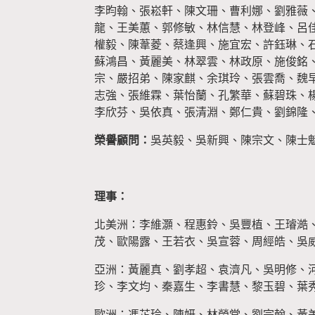
李昀翰、張崧軒、陳文珊、曹利娜、劉雅薇
龍、王美蕙、郭修敏、林信慧、林登峰、呂
權毅、陳葦菱、蔡逢興、施宜宏、許鈺琳、
蘇鴻昌、黃麗美、林翠雲、林政原、施俊銘
宗、嚴招弟、陳家麒、余琪玲、張雲喬、魏
志強、張維霖、葉怡蘭、孔繁華、蘇碧珠、
李欣芬、吳依真、張清淵、鄭仁貴、劉錦隆
榮譽顧問：
吳英毅、吳新興、陳宗文、陳士魁
理事：
北美洲：李維灝、程惠鈴、吳豐植、王璿澔
茂、歐陽露、王若衣、吳宣蓉、周經皓、吳
亞洲：黃麗真、劉孝超、袁濟凡、吳明修、
珍、李文均、秦嘉生、李書慧、黎玉碧、葉
歐洲：馮芷玲、陳妍、林榮堂、劉宗翰、黃