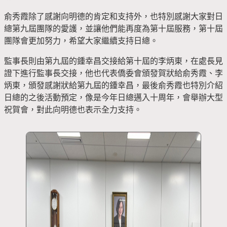
俞秀霞除了感謝向明德的肯定和支持外，也特別感謝大家對日
總第九屆團隊的愛護，並讓他們能再度為第十屆服務，第十屆
團隊會更加努力，希望大家繼續支持日總。
監事長則由第九屆的鍾幸昌交接給第十屆的李炳東，在處長見
證下進行監事長交接，他也代表僑委會頒發賀狀給俞秀霞、李
炳東，頒發感謝狀給第九屆的鍾幸昌，最後俞秀霞也特別介紹
日總的之後活動預定，像是今年日總邁入十周年，會舉辦大型
祝賀會，對此向明德也表示全力支持。