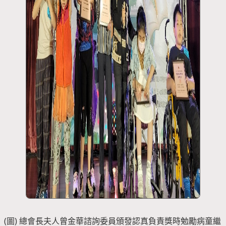
(圖) 總會長夫人曾金華諮詢委員頒發認真負責獎時勉勵病童繼