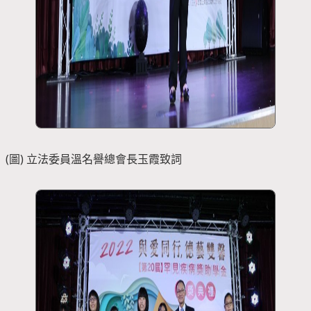
(圖) 立法委員溫名譽總會長玉霞致詞