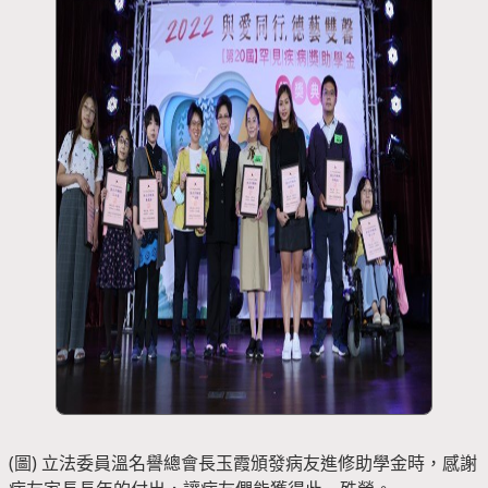
(圖) 立法委員溫名譽總會長玉霞頒發病友進修助學金時，感謝