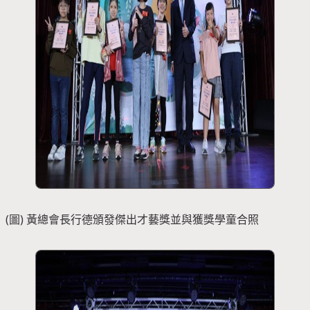
(圖) 黃總會長行德頒發傑出才藝獎並與獲獎學童合照