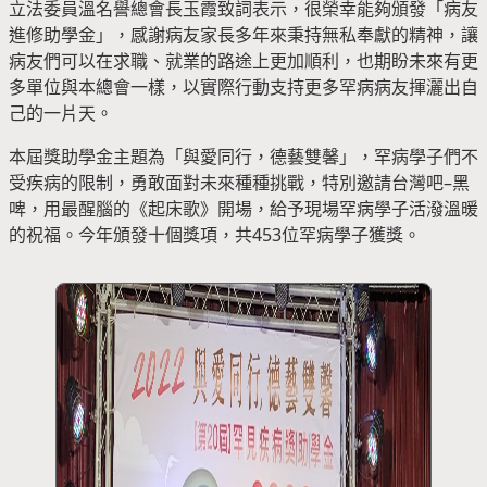
立法委員溫名譽總會長玉霞致詞表示，很榮幸能夠頒發「病友
進修助學金」，感謝病友家長多年來秉持無私奉獻的精神，讓
病友們可以在求職、就業的路途上更加順利，也期盼未來有更
多單位與本總會一樣，以實際行動支持更多罕病病友揮灑出自
己的一片天。
本屆獎助學金主題為「與愛同行，德藝雙馨」，罕病學子們不
受疾病的限制，勇敢面對未來種種挑戰，特別邀請台灣吧–黑
啤，用最醒腦的《起床歌》開場，給予現場罕病學子活潑溫暖
的祝福。今年頒發十個獎項，共453位罕病學子獲獎。