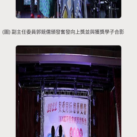
(圖) 副主任委員郭競儒頒發奮發向上獎並與獲獎學子合影