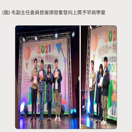
(圖) 毛副主任委員首崙頒發奮發向上獎予罕病學童