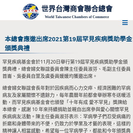
世界台灣商會聯合總會
World Taiwanese Chambers of Commerce
本總會應邀出席2021第19屆罕見疾病獎助學金
頒獎典禮
罕見疾病基金會於11月20日舉行第19屆罕見疾病獎助學金頒
獎典禮，總會婦女聯誼委員會陳主任委員淑芬、毛副主任委員
首崙、吳委員自萱及虞委員媛媛均獲邀出席。
總會婦女聯誼會長年對於因疾病而心力交瘁、經濟困難的罕病
病友及家屬關懷不遺餘力，每年農曆年前都會舉辦寒冬送暖活
動，而罕見疾病基金會也頒發「十年有成 愛不罕見」獎牌給
本總會，感謝 10 年來持續捐助並親自出席參與愛心關懷罕見
疾病病友活動。陳主任委員淑芬表示：罕病學子們忍受病痛的
折磨和身體帶來的不便，仍致力於學業及才藝的表現，這樣的
精神讓人相當感動，希望每一位罕病學子，都能和今年頒獎典