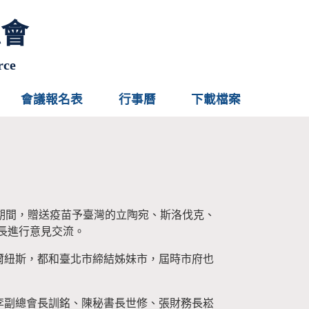
總會
rce
會議報名表
行事曆
下載檔案
期間，贈送疫苗予臺灣的立陶宛、斯洛伐克、
長進行意見交流。
爾紐斯，都和臺北市締結姊妹市，屆時市府也
李副總會長訓銘、陳秘書長世修、張財務長崧