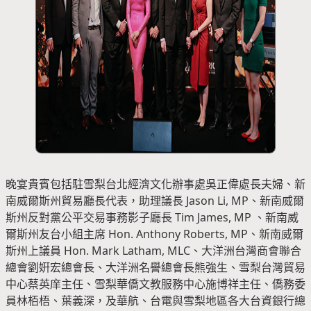
晚宴貴賓包括駐雪梨台北經濟文化辦事處吳正偉處長夫婦、新
南威爾斯州貿易廳長代表，助理議長 Jason Li, MP、新南威爾
斯州反對黨公平交易事務影子廳長 Tim James, MP 、新南威
爾斯州友台小組主席 Hon. Anthony Roberts, MP、新南威爾
斯州上議員 Hon. Mark Latham, MLC、大洋洲台灣商會聯合
總會劉姸宏總會長、大洋洲名譽總會長熊強生、雪梨台灣貿易
中心蔡英庠主任、雪梨華僑文教服務中心施博祥主任、僑務委
員林栢梧、葉義深，及華航、台電與雪梨地區各大台資銀行總