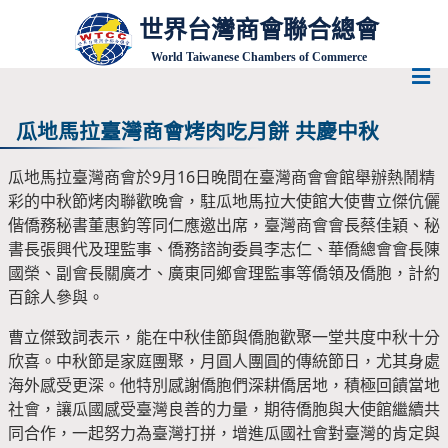
世界台灣商會聯合總會
World Taiwanese Chambers of Commerce
瓜地馬拉臺灣商會烤肉吃月餅 共慶中秋
瓜地馬拉臺灣商會於9月16日晚間在臺灣商會會館舉辦熱鬧精
彩的中秋節烤肉聯歡晚會，駐瓜地馬拉大使館大使曹立傑伉儷
偕僑務秘書董惠鈞等同仁應邀出席，臺灣商會會長蔡佳穎、秘
書長張興代及理監事、僑務諮詢委員李志仁、華僑總會會長陳
國榮、副會長關廣才、廣東同鄉會理監事等僑領及僑胞，計約
百餘人參與。
曹立傑致詞表示，能在中秋佳節與僑胞歡聚一堂共度中秋十分
欣喜。中秋節是家庭團聚，月圓人團圓的傳統節日，尤其身處
海外感受更深。他特別感謝僑胞們深耕僑居地，積極回饋當地
社會，讓瓜國感受臺灣良善的力量，期待僑胞與大使館繼續共
同合作，一起努力為臺灣打拼，增進瓜國社會對臺灣的肯定與