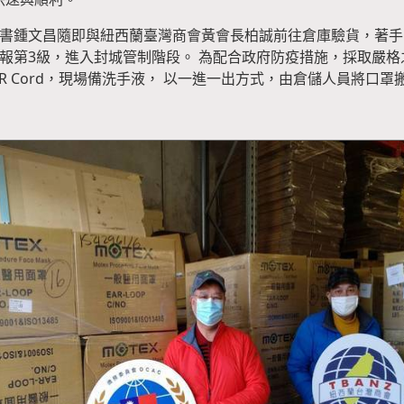
秘書鍾文昌隨即與紐西蘭臺灣商會黃會長柏誠前往倉庫驗貨，著手
報第3級，進入封城管制階段。 為配合政府防疫措施，採取嚴
P的QR Cord，現場備洗手液， 以一進一出方式，由倉儲人員將