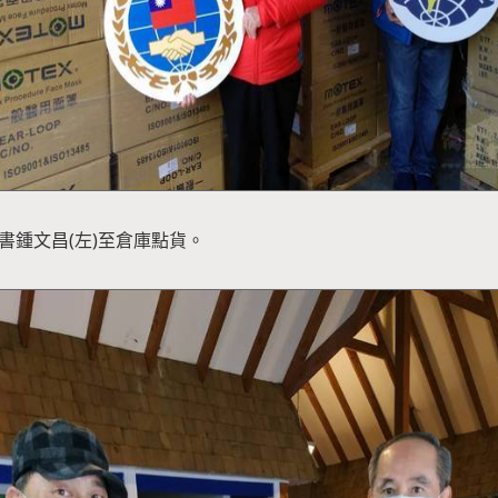
秘書鍾文昌(左)至倉庫點貨。