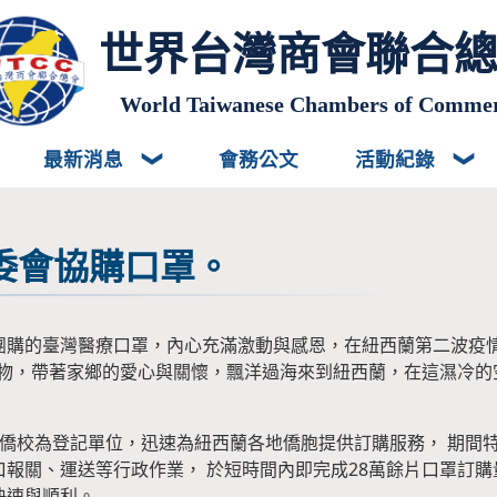
世界台灣商會聯合
World Taiwanese Chambers of Comme
最新消息
會務公文
活動紀錄
委會協購口罩。
團購的臺灣醫療口罩，內心充滿激動與感恩，在紐西蘭第二波疫
an」的禮物，帶著家鄉的愛心與關懷，飄洋過海來到紐西蘭，在這濕
、僑校為登記單位，迅速為紐西蘭各地僑胞提供訂購服務， 期間
報關、運送等行政作業， 於短時間內即完成28萬餘片口罩訂購
快速與順利。