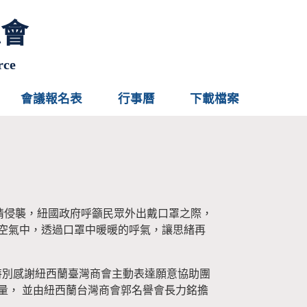
總會
rce
會議報名表
行事曆
下載檔案
情侵襲，紐國政府呼籲民眾外出戴口罩之際，
冷的空氣中，透過口罩中暖暖的呼氣，讓思緒再
特別感謝紐西蘭臺灣商會主動表達願意協助團
量， 並由紐西蘭台灣商會郭名譽會長力銘擔