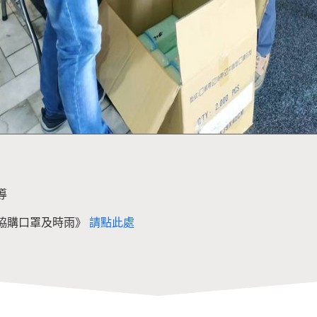
導
會協購口罩及時雨》
請點此處