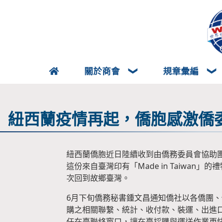
關於商會
規章彙編
紐西蘭疫情再起，僑胞感激僑
紐西蘭僑胞近日陸續收到由僑務委員會協助
這份來自臺灣印有「Made in Taiw
次回到故鄉臺灣。
6月下旬僑務秘書鍾文昌通知僑社以各僑團
購之相關聯繫、統計、收付款、裝運、出進口
任在臺聯絡窗口，讓在臺採購與運送作業更