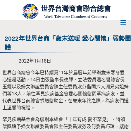
世界台灣商會聯合總會
World Taiwanese Chambers of Commerce
2022年世界台商「歲末送暖 愛心關懷」弱勢團
體
2022年1月18日
世界台商總會今年已持續第11年於農曆年前舉辦歲末寒冬愛
心送暖活動，14日由張監事長德輝、立法委員溫名譽總會長
玉霞以及婦女聯誼委員會陳主任委員淑芬偕同六大洲兄弟姐妹
們等18人，前往罕見疾病基金會愛心關懷慰問罕病病友，並
代表世界台商總會捐贈慰助金，在歲末年終之際，為病友們送
上溫馨的祝福。
罕見疾病基金會為感謝本總會「十年有成 愛不罕見」，特頒
贈獎牌予婦女聯誼委員會陳主任委員淑芬及何委員巧玲，感謝