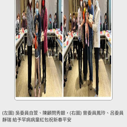
(左圖) 吳委員自萱、陳顧問秀銀，(右圖) 曾委員鳳玲、呂委員
靜瑞 給予罕病病童紅包祝新春平安