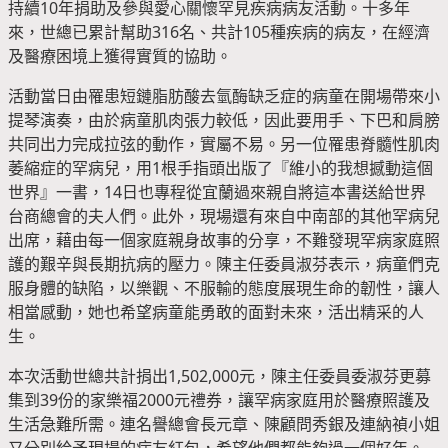
持續10年捐助及參與愛心關懷罕見疾病病友活動。十多年
來，世總已累計幫助316名、共計105種疾病的病友，在經濟
及醫療困境上獲得實質的協助。
活動當日由罹患短鏈脂肪酸去氫酶缺乏症的病童在開場帶來小
提琴演奏，由於病童肌肉張力較低，因此要用手、下巴和肩膀
共同出力完成拉弦的動作，實屬不易。另一位罹患脊髓性肌肉
萎縮症的罕病兒，用1根手指頭出版了『維小的我想撼動這個
世界』一書，14日也專程從宜蘭過來親自將這本書送給世界
台商總會的夫人們。此外，現場還有來自中南部的其他罕病兒
出席，藉由每一個家庭親身故事的分享，不難發現罕病家庭照
護的艱辛與長期抗病的壓力。陳主任委員淑芬表示，病童們克
服身體的缺陷，以樂觀、不服輸的態度展現生命的韌性，讓人
相當感動，她也希望病童能勇敢的面對未來，活出精采的人
生。
本次活動世總共計捐出1,502,000元，陳主任委員委淑芬更募
集到39份的家樂福2000元禮券，讓罕病家庭用於醫療照護及
生活急難所需。連名譽總會長元章、陳顧問秀銀及連納禎小姐
又分別給予現場的病友紅包，希望他們都能夠過一個好年。