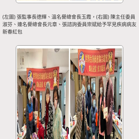
(左圖) 張監事長德輝、溫名譽總會長玉霞，(右圖) 陳主任委員
淑芬、連名譽總會長元章、張諮詢委員崇斌給予罕見疾病病友
新春紅包