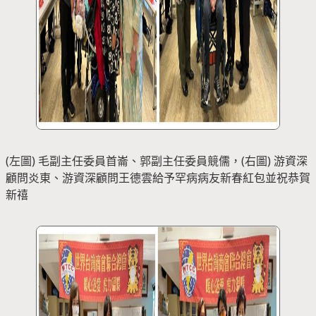
(左圖) 毛副主任委員首崙、郭副主任委員競儒，(右圖) 游資深
顧問炎東、游資深顧問王德雲給予罕病病友新春紅包並祝恭賀
新禧