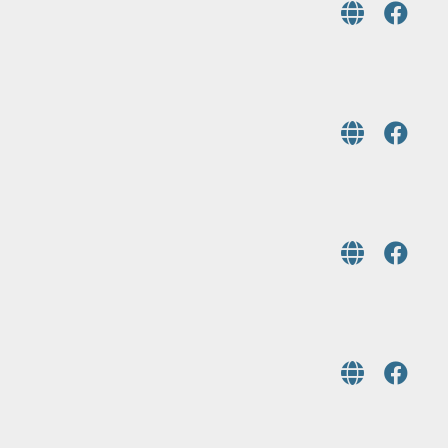
愛
靜
你
商
親
會
子
中
活
秋
動
暨
慈
善
亞
慢
總
壘
攜
晚
手
會
臺
灣
冷
鏈
協
會
與
科