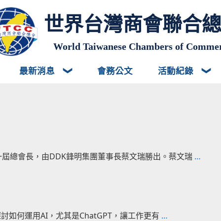
世界台灣商會聯合
World Taiwanese Chambers of Comme
最新消息
會務公文
活動紀錄
越
一屆總會長，由DDK鋒明集團董事長蔡文瑞勝出。蔡文瑞
…
南
台
商
新
休
總
討如何運用AI，尤其是ChatGPT，讓工作更有
…