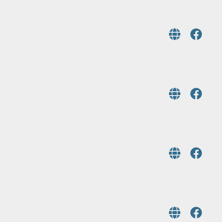
開
普
敦
臺
OU
灣