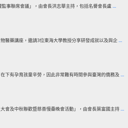
越
次理監事聯席會議」，由會長洪志華主持，包括名譽會長盧
…
南
河
內
臺
灣
波
生物醫藥講座，邀請3位東海大學教授分享研發成就以及與企
…
商
士
會
頓
正
臺
式
商
啟
會
，在下有孕育孩童辛勞，因此非常難有時間參與臺灣的僑務及
…
動
與
雙
東
十
海
國
大
慶
學
員大會及中秋聯歡暨慈善慢壘晚會活動」，由會長葉富國主持
…
籌
線
備
上