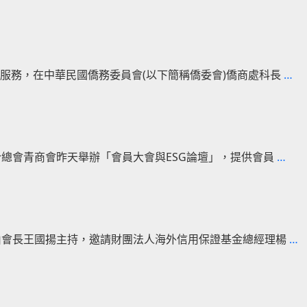
城
會
台
長
灣
出
商
爐
會
蔡
塑
服務，在中華民國僑務委員會(以下簡稱僑委會)僑商處科長
…
ChatGPT
文
膠
實
瑞：
中
戰
助
心
教
會
與
學
員
印
開
合總會青商會昨天舉辦「會員大會與ESG論壇」，提供會員
…
與
尼
普
國
台
敦
際
灣
臺
接
青
灣
軌
商
商
由會長王國揚主持，邀請財團法人海外信用保證基金總經理楊
…
會
會
ESG
簽
論
署
壇
M