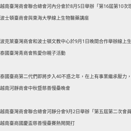
越南臺灣商會聯合總會河內分會於8月5日舉辦「第16屆第10
波士頓臺商會與東海大學線上生物醫藥講座
波克萊臺灣商會和波士頓文教中心於9月1日晚間合作舉辦線上
泰國臺灣青商會熊愛你親子活動
泰國臺商第二代們即將步入40不惑之年，在上有事業繼承壓力
越南河靜商會中秋暨慈善慢壘晚會
越南臺灣商會聯合總會河靜分會9月2日舉辦「第五屆第二次會
越南臺商國慶盃慈善慢壘賽熱鬧開打