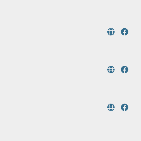
商
會
海
外
信
保
基
金
說
明
會
泰
國
臺
灣
青
商
越
會
南
熊
河