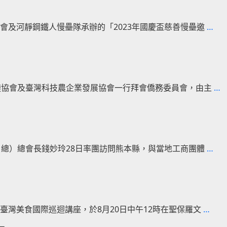
工
生
作
物
越
醫
會及河靜鋼鐵人慢壘隊承辦的「2023年國慶盃慈善慢壘邀
…
南
藥
臺
講
商
座
國
慶
鏈協會及臺灣科技農企業發展協會一行拜會僑務委員會，由主
…
盃
慈
善
慢
壘
日
日總）總會長錢妙玲28日率團訪問熊本縣，與當地工商團體
…
賽
總
熱
台
鬧
商
開
組
巴
打
團
灣美食國際巡迴講座，於8月20日中午12時在聖保羅文
…
西
訪