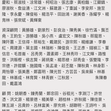
慶和、蔡淑枝、凃常雄、柯昭治、張志康、黃柏鍇、江顯鎮、
廖淑秋、詹益湧、江文洲、蘇建源、丁重誠、李安邦、施至
隆、李永慶、陳俊裕、楊浩平、田詒鴻、謝美香、孫耀亨、楊
育林、張崇斌、黃輝東
資深顧問：黃勝雄、劉景烈、彭良治、陳秀美、徐竹滿、龔丕
堯、王鈞生、游勝雄、吳小燕、 盧宏文、陳秋雄、蔡寵恩、
陳阡蕙、王信得、蔡裕生、戴建民、游宗熙、楊維謙、 李春
紅、周建源、葉主國、林瑞彬、陳俊良、王正彥、錢禎三、董
信忠、毛首崙、 呂秀男、蕭素卿、王林秀玲、江文輝、路惟
登、洪賑樫、侯志賢、蔣炳東、楊思棣、邱秀金、張雙隆、李
宗德、許鎧鑛、施國熾、吳孟凌、莊丕龍、陳秋貴、林身影、
周怡華、張美惠、鄭嘉明、陳光哲、方芸芸、吳來蘇、林基
龍、林基成、林育賢、林青嶔、江秋居、 朱陳春
田、戴嘉鴻
顧 問：姚朝香、鐘秀蘭、鄭忠田、谷祖光、李淵汀、許世
憑、洪文源、楊景德、楊美華、 趙桂林、許秋揚、陳佳景、
陳五湖、呂貴鈴、呂林富美、廖充炳、胡聰明、王詩吟、 吳