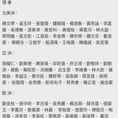
理 事
北美洲：
陳文學、溫玉玲、張健理、鍾開瑞、楊南衡、黃思諭、李嘉
展、吳禮春、游美津、黃安利、 黃煌裕、葉雲河、林大誠、
蔡明機、張文欽、江淑茹、李金標、陳世修、鍾文忠、曹淑
蓉、 陳朝全、汪俊宇、殷清隆、王梅鳳、陳雄誠、吳宣蓉
亞 洲：
張耀仁、劉美德、陳家達、邱臣遠、許正得、劉惟祥、劉樹
添、黃勳、賴昭哲、洪順騰、 呂生意、李峰春、林大欽、萬
逸燊、李誠正、黄宗民、陳舒琴、張南蘋、蔡宜晉、吳明
憲、 徐聖翔、俞秀霞、新垣旬子、蔡秀春、陳正旻、謝佳蓁
歐 洲：
劉金枝、張中峙、李志俊、吳秀麗、賴志剛、薛世蓉、張碧
玉、李蕙芬、黎萬棠、林葳、 李貽章、張慧玲、傅佩芬、陶
德華、游享哲、李英松、廖再思、劉美姬、劉淑慧、 戴培