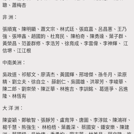
聰、蕭梅杏
非 洲：
張順寬、陳明顯、蕭文宗、林式廷、張庭嘉、呂昌憲、王乃
強、張坤鑫、趙國鈞、杜育民、 陳柏奇、陳勇達、葉子群、
黃榮昌、范姜群修、李浩芳、徐育成、李雲偉、李神輝、 江
信堺、江江根
中南美洲：
吳政道、祁郁文、廖清杰、黃國輝、邢增傑、孫冬月、梁原
精、劉立夫、徐自立、 薛創仁、吳國雄、洪翠芳、李峻華、
陳二郎、劉崇榮、陳正華、林進吉、李訓銘、 葛道爭、呂進
隆、林恆有
大 洋 洲：
陳姿穎、鄭敏智、張靜芳、盧育萍、唐圖、李淳鉉、陳鴻祥、
楊千慧、熊強生、 林柏梧、葉義深、 蔡國安、鍾安樂、陳建