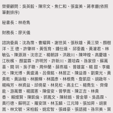
榮譽顧問：吳英毅、陳宗文、焦仁和、張富美、蔣孝嚴(依照
筆劃排序)
秘書長：林奇雋
財務長：廖天儀
諮詢委員：沈為霈、曹耀興、謝世英、張秋雄、黃三榮、顏樹
洋、王 德、許肇祥、黃恆育、鍾仕達、 邱垂義、黃灌君、林
敏弘、陳源淵、沈忠正、楊朝諄、洪啟川、陳坤煌、高慶雄、
江秋檳、 顏當霖、許明芳、許新川、蕭培森、孫家倞、蘇萬
喜、闕 圳、吳子聰、周仲蘭、薛燕福、 曾雄富、楊 甜、李繼
光、陳光博、黃盛涌、呂偉銘、林居正、陳益善、劉東光、黃
貴乾、黃詠翰、林勝輝、林國彥、林根喬、詹凱臣、胡啟年、
楊梅芳、林資益、邱倚星、林見松、高主仁、楊喬生、 齊偉
能、游萬豐、楊國憲、陳俊安、曾學嵩、陳正吉、林貴
香、 賴燦賢、陳凱倫、郭鳳文、陳秫娟、曾金華、吳昌霖、
黃行德、蘇明正、羅安琪、林玉麟、江元璋、張加昇、胡景
嵩、林文毓、宋柏毅、姚宏智、張峰豪、張語揚、孫宗美、葉