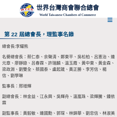
世界台灣商會聯合總會
World Taiwanese Chambers of Commerce
第 22 屆總會長，理監事名錄
總會長:李耀熊
名譽總會長：蔡仁泰、余聲清、鄭東平、吳松柏、呂憲治、連
元章、廖靜錄、呂春霖、許瑞麟、溫玉霞、黃中東、黃金森、
梁政淵、劉雙全、蔡國泰、盧起箴、黃正勝、李芳信、楊
信、劉學琳
監事長：邢增輝
副總會長：林金益、江永興、吳輝舟、溫嵐珠、梁輝騰、鍾依
霖
副監事長：黃毅敏、連國勳、郭琛、林錦華、劉忠信、林淑美