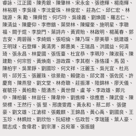
睿詠、江正國、陳秀銀、陳肇林、宋永金、張德輝、楊南輝、
林裕期、李吳達、李沈愛珠、林俊宏、 莊為仁、邱仁宏、林
瑞源、朱 勵、陳舜哲、何巧玲、吳達義、劉煥國、羅志仁、
陳清益、陳慶仰、李懋鑌、葉榮林、陳耀奎、施明星、李聰
福、闕于焜、李旋門、葉詩卉、黃資貽、林啟明、楊萬春、郭
吉安、周碧薇、李綺娟、張昭倫、陳乃琛、廖美華、姚建雄、
王明球、石登輝、黃清男、鄭惠美、王瑞昌、洪國益、何清
琦、張永昌、林愛國、張恆臺、杜宜恭、李珮玲、陳淑莪、陳
建勳、何宗哲、黃煥南、游政霖、李其樹、孫恪謹、馬 茵、
陳柏宇、吳業錚、劉國珍、何文祥、汪麗玉、吳光宜、杜兆
明、邱芳玉、張麗珠、徐景勛、賴健治、邱文潛、張佐民、許
慶育、陳燕發、劉文堂、林奇聰、莊振澤、陸錦林、廖天儀、
崔毓芬、黃柏勳、簡湧杰、黃世傑、盧 苓、李政雄、鄭元
中、陳柏藝、林豈任、陳韋仲、劉進樟、徐應恵、陳武俊、陳
榮標、王然行、張 堅、邢唐雯霞、黃永和、蔡二郎、 張健
豪、劉文雄、江滄樑、張戴麒、王錦昌、黃心禹、劉國良、王
玉珍、林姵妏、劉欣怡、阮紹棣、伍政哲、李瑞蓮、葉人豪、
關志成、詹偉君、劉宗澤、呂宛葦、張振鐽