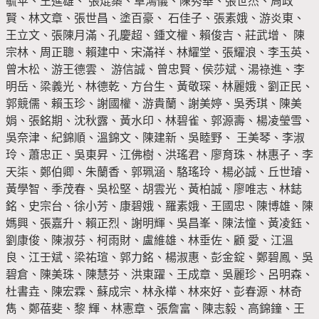
毓苹、王進雄、 張焜築、卓鴻儀、陳秀華、張世杰、周政
賢、林文章、張世昌、塗百豪、 石佳子、張素娥、游炎東、
王立文、張陳月滿、孔慶超、鍾文權、賴俊吉、莊武增、 陳
宗林、周正聰、賴建中、宋滿祥、林耀堂、張耀浪、李玉英、
曾木松、游王德雲、 游信誠、曾忠賢、侯莎斌、湯祿進、李
明岳、梁義光、林德乾、方台生、黃敬琛、林麗娥、劉正民、
郭競儒、賴玉珍、謝國權、游貴蘭、謝美婷、吳秀琪、陳美
娟、張銘期、沈秋露、黃水印、林碧雀、郭源壽、楊凌瑩雪、
吳奈津、紀錦順、溫錦文、陳建新、吳睦野、 王美琴、李淑
玲、蕭忠正、吳東昇、江佛樹、洪瑤君、廖育珠、林惠子、李
天柒、鄭伯卿、朱蘭香、郭珮涵、駱瑤玲、楊必誠、丘世璿、
黃學智、季茂春、吳松堅、胡雲光、黃柏誠、廖唯志、林鋕
銘、史宗台、徐小芳、康碧娥、羅素娥、王國忠、陳博雄、陳
媽興、張嘉升、賴正烈、謝明輝、吳昌峯、陳法憧、黃凌鈺、
劉康俊、陳淑芬、柯雨財、盧維雄、林垂佐、顧 愛、江溫
良、江壬斌、梁祐瑄、郭力銘、楊淑惠、彭金錠、鄭碧鳳、吳
碧倉、陳美珠、陳慧芬、洪東躍、王成章、吳麗珍、呂明森、
杜書垚、陳宏霖、蘇成宗、林永樺、林來好、彭春源、林奇
雋、鄭蓓斐、黎 輝、林憲章、張詹富、陳志毅、高錦鐘、王